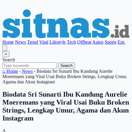
Home
News
Trend
Viral
Lifestyle
Tech
Offbeat
Autos
Sports
Ent.
×
Search
Search
⌂ Home
›
News
›
Biodata Sri Sunarti Ibu Kandung Aurelie
Moeremans yang Viral Usai Buku Broken Strings, Lengkap Umur,
Agama dan Akun Instagram
Biodata Sri Sunarti Ibu Kandung Aurelie
Moeremans yang Viral Usai Buku Broken
Strings, Lengkap Umur, Agama dan Akun
Instagram
A