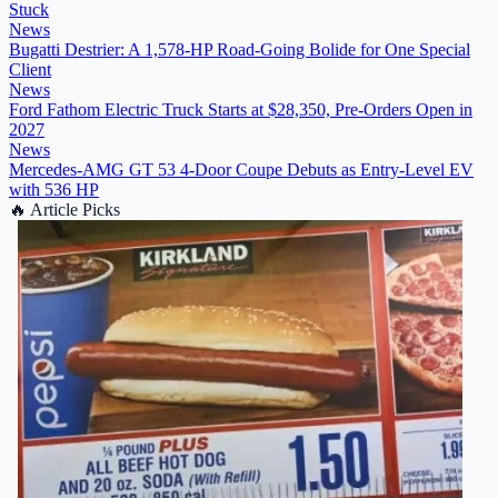
Stuck
News
Bugatti Destrier: A 1,578-HP Road-Going Bolide for One Special
Client
News
Ford Fathom Electric Truck Starts at $28,350, Pre-Orders Open in
2027
News
Mercedes-AMG GT 53 4-Door Coupe Debuts as Entry-Level EV
with 536 HP
🔥
Article Picks