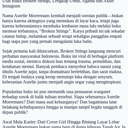
Usai Buku Broken Strings, Lengkap Umur, Agama dan Akun
Instagram
Nama Aurelie Moeremans kembali menjadi sorotan publik—bukan
hanya karena aktingnya yang memukau di layar kaca, tetapi juga
karena keberaniannya membuka lembaran masa lalu melalui buku
memoar terbarunya, “Broken Strings”. Karya pribadi ini tak sekadar
catatan hidup, melainkan sebuah terapi sekaligus panggilan empati
bagi siapa pun yang pernah mengalami luka batin.
Sejak pertama kali diluncurkan, Broken Strings langsung mencuri
perhatian masyarakat Indonesia. Buku ini viral di berbagai platform
media sosial, memicu diskusi luas tentang trauma, pemulihan, dan
ketahanan mental. Banyak pembaca menyebut bahwa narasi yang
ditulis Aurelie jujur, tanpa dramatisasi berlebihan, dan sarat makna.
Di tengah budaya yang kerap menutupi luka dengan senyum,
keberanian Aurelie justru menjadi angin segar yang menginspirasi.
Popularitas buku ini pun memantik rasa penasaran warganet
terhadap sosok di balik tulisan tersebut. Siapa sebenarnya Aurelie
Moeremans? Dari mana asal keluarganya? Dan bagaimana latar
belakang kehidupannya hingga ia mampu tampil begitu tangguh di
depan publik?
Awal Mula Karier: Dari Cover Girl Hingga Bintang Layar Lebar
Aurelie Moeremans bukan nama baru di dunia hiburan Tanah Air. Ia