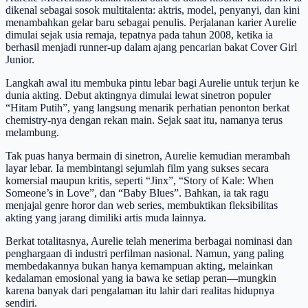
dikenal sebagai sosok multitalenta: aktris, model, penyanyi, dan kini
menambahkan gelar baru sebagai penulis. Perjalanan karier Aurelie
dimulai sejak usia remaja, tepatnya pada tahun 2008, ketika ia
berhasil menjadi runner-up dalam ajang pencarian bakat Cover Girl
Junior.
Langkah awal itu membuka pintu lebar bagi Aurelie untuk terjun ke
dunia akting. Debut aktingnya dimulai lewat sinetron populer
“Hitam Putih”, yang langsung menarik perhatian penonton berkat
chemistry-nya dengan rekan main. Sejak saat itu, namanya terus
melambung.
Tak puas hanya bermain di sinetron, Aurelie kemudian merambah
layar lebar. Ia membintangi sejumlah film yang sukses secara
komersial maupun kritis, seperti “Jinx”, “Story of Kale: When
Someone’s in Love”, dan “Baby Blues”. Bahkan, ia tak ragu
menjajal genre horor dan web series, membuktikan fleksibilitas
akting yang jarang dimiliki artis muda lainnya.
Berkat totalitasnya, Aurelie telah menerima berbagai nominasi dan
penghargaan di industri perfilman nasional. Namun, yang paling
membedakannya bukan hanya kemampuan akting, melainkan
kedalaman emosional yang ia bawa ke setiap peran—mungkin
karena banyak dari pengalaman itu lahir dari realitas hidupnya
sendiri.