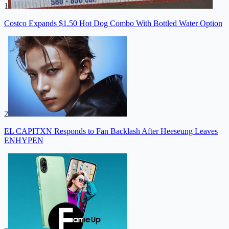
1
Costco Expands $1.50 Hot Dog Combo With Bottled Water Option
2
EL CAPITXN Responds to Fan Backlash After Heeseung Leaves
ENHYPEN