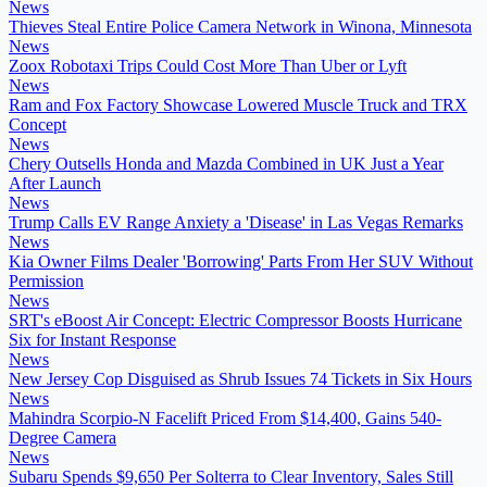
News
Thieves Steal Entire Police Camera Network in Winona, Minnesota
News
Zoox Robotaxi Trips Could Cost More Than Uber or Lyft
News
Ram and Fox Factory Showcase Lowered Muscle Truck and TRX
Concept
News
Chery Outsells Honda and Mazda Combined in UK Just a Year
After Launch
News
Trump Calls EV Range Anxiety a 'Disease' in Las Vegas Remarks
News
Kia Owner Films Dealer 'Borrowing' Parts From Her SUV Without
Permission
News
SRT's eBoost Air Concept: Electric Compressor Boosts Hurricane
Six for Instant Response
News
New Jersey Cop Disguised as Shrub Issues 74 Tickets in Six Hours
News
Mahindra Scorpio-N Facelift Priced From $14,400, Gains 540-
Degree Camera
News
Subaru Spends $9,650 Per Solterra to Clear Inventory, Sales Still