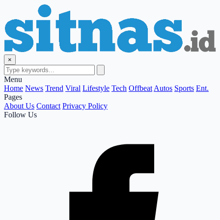
×
Menu
Home
News
Trend
Viral
Lifestyle
Tech
Offbeat
Autos
Sports
Ent.
Pages
About Us
Contact
Privacy Policy
Follow Us