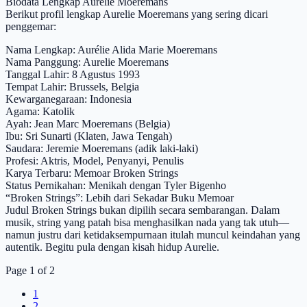
Biodata Lengkap Aurelie Moeremans
Berikut profil lengkap Aurelie Moeremans yang sering dicari
penggemar:
Nama Lengkap: Aurélie Alida Marie Moeremans
Nama Panggung: Aurelie Moeremans
Tanggal Lahir: 8 Agustus 1993
Tempat Lahir: Brussels, Belgia
Kewarganegaraan: Indonesia
Agama: Katolik
Ayah: Jean Marc Moeremans (Belgia)
Ibu: Sri Sunarti (Klaten, Jawa Tengah)
Saudara: Jeremie Moeremans (adik laki-laki)
Profesi: Aktris, Model, Penyanyi, Penulis
Karya Terbaru: Memoar Broken Strings
Status Pernikahan: Menikah dengan Tyler Bigenho
“Broken Strings”: Lebih dari Sekadar Buku Memoar
Judul Broken Strings bukan dipilih secara sembarangan. Dalam
musik, string yang patah bisa menghasilkan nada yang tak utuh—
namun justru dari ketidaksempurnaan itulah muncul keindahan yang
autentik. Begitu pula dengan kisah hidup Aurelie.
Page 1 of 2
1
2