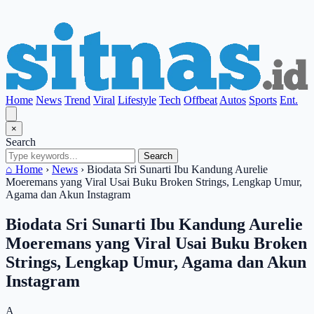
Home
News
Trend
Viral
Lifestyle
Tech
Offbeat
Autos
Sports
Ent.
×
Search
Search
⌂ Home
›
News
›
Biodata Sri Sunarti Ibu Kandung Aurelie
Moeremans yang Viral Usai Buku Broken Strings, Lengkap Umur,
Agama dan Akun Instagram
Biodata Sri Sunarti Ibu Kandung Aurelie
Moeremans yang Viral Usai Buku Broken
Strings, Lengkap Umur, Agama dan Akun
Instagram
A