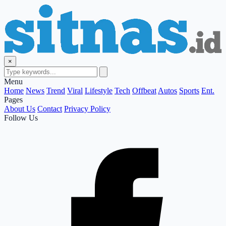
×
Menu
Home
News
Trend
Viral
Lifestyle
Tech
Offbeat
Autos
Sports
Ent.
Pages
About Us
Contact
Privacy Policy
Follow Us