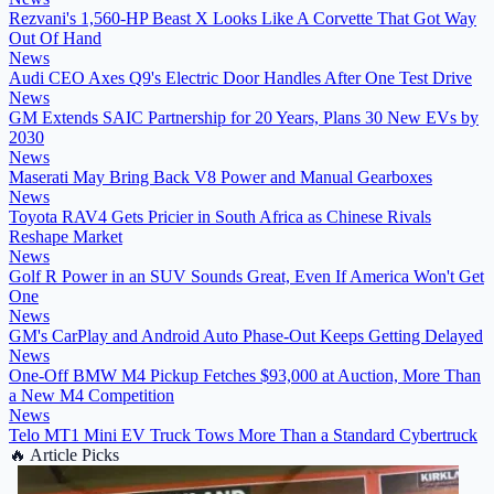
Rezvani's 1,560-HP Beast X Looks Like A Corvette That Got Way
Out Of Hand
News
Audi CEO Axes Q9's Electric Door Handles After One Test Drive
News
GM Extends SAIC Partnership for 20 Years, Plans 30 New EVs by
2030
News
Maserati May Bring Back V8 Power and Manual Gearboxes
News
Toyota RAV4 Gets Pricier in South Africa as Chinese Rivals
Reshape Market
News
Golf R Power in an SUV Sounds Great, Even If America Won't Get
One
News
GM's CarPlay and Android Auto Phase-Out Keeps Getting Delayed
News
One-Off BMW M4 Pickup Fetches $93,000 at Auction, More Than
a New M4 Competition
News
Telo MT1 Mini EV Truck Tows More Than a Standard Cybertruck
🔥
Article Picks