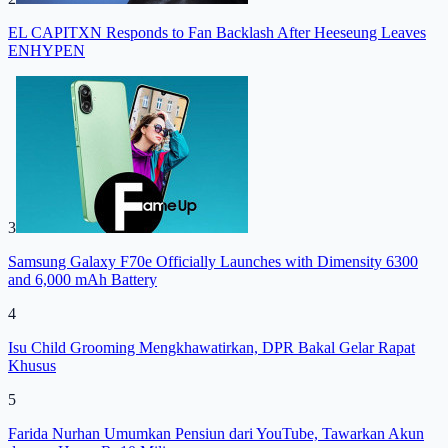
EL CAPITXN Responds to Fan Backlash After Heeseung Leaves
ENHYPEN
3
Samsung Galaxy F70e Officially Launches with Dimensity 6300
and 6,000 mAh Battery
4
Isu Child Grooming Mengkhawatirkan, DPR Bakal Gelar Rapat
Khusus
5
Farida Nurhan Umumkan Pensiun dari YouTube, Tawarkan Akun