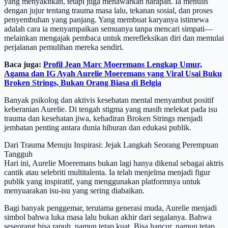
yang menyakitkan, tetapi juga menawarkan harapan. Ia menulis
dengan jujur tentang trauma masa lalu, tekanan sosial, dan proses
penyembuhan yang panjang. Yang membuat karyanya istimewa
adalah cara ia menyampaikan semuanya tanpa mencari simpati—
melainkan mengajak pembaca untuk merefleksikan diri dan memulai
perjalanan pemulihan mereka sendiri.
Baca juga:
Profil Jean Marc Moeremans Lengkap Umur,
Agama dan IG Ayah Aurelie Moeremans yang Viral Usai Buku
Broken Strings, Bukan Orang Biasa di Belgia
Banyak psikolog dan aktivis kesehatan mental menyambut positif
keberanian Aurelie. Di tengah stigma yang masih melekat pada isu
trauma dan kesehatan jiwa, kehadiran Broken Strings menjadi
jembatan penting antara dunia hiburan dan edukasi publik.
Dari Trauma Menuju Inspirasi: Jejak Langkah Seorang Perempuan
Tangguh
Hari ini, Aurelie Moeremans bukan lagi hanya dikenal sebagai aktris
cantik atau selebriti multitalenta. Ia telah menjelma menjadi figur
publik yang inspiratif, yang menggunakan platformnya untuk
menyuarakan isu-isu yang sering diabaikan.
Bagi banyak penggemar, terutama generasi muda, Aurelie menjadi
simbol bahwa luka masa lalu bukan akhir dari segalanya. Bahwa
seseorang bisa rapuh, namun tetap kuat. Bisa hancur, namun tetap