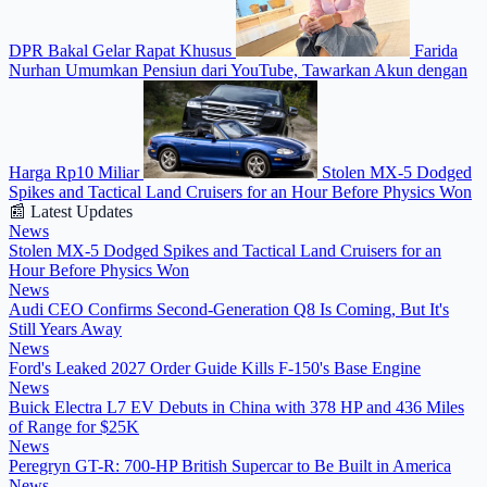
DPR Bakal Gelar Rapat Khusus
Farida
Nurhan Umumkan Pensiun dari YouTube, Tawarkan Akun dengan
Harga Rp10 Miliar
Stolen MX-5 Dodged
Spikes and Tactical Land Cruisers for an Hour Before Physics Won
📰 Latest Updates
News
Stolen MX-5 Dodged Spikes and Tactical Land Cruisers for an
Hour Before Physics Won
News
Audi CEO Confirms Second-Generation Q8 Is Coming, But It's
Still Years Away
News
Ford's Leaked 2027 Order Guide Kills F-150's Base Engine
News
Buick Electra L7 EV Debuts in China with 378 HP and 436 Miles
of Range for $25K
News
Peregryn GT-R: 700-HP British Supercar to Be Built in America
News